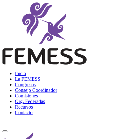
Skip
to
content
Femess
Federación Mexicana de Educación Sexual y Sexología, A.C.
Inicio
La FEMESS
Congresos
Consejo Coordinador
Comisiones
Org. Federadas
Recursos
Contacto