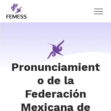
Skip
to
content
Femess
Federación Mexicana de Educación Sexual y Sexología, A.C.
Pronunciamient
o de la
Federación
Mexicana de