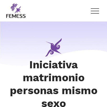
Skip
to
content
Femess
Federación Mexicana de Educación Sexual y Sexología, A.C.
Iniciativa
matrimonio
personas mismo
sexo