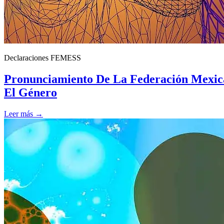
Declaraciones FEMESS
Pronunciamiento De La Federación Mexica
El Género
Leer más →