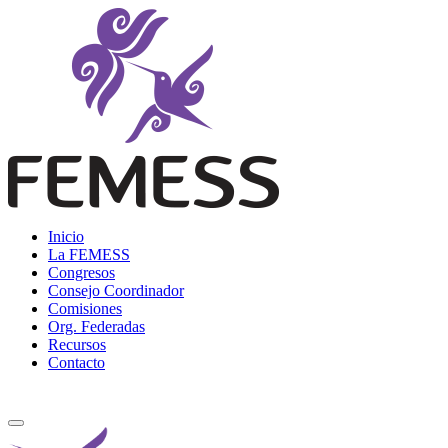
Skip
to
content
Femess
Federación Mexicana de Educación Sexual y Sexología, A.C.
Inicio
La FEMESS
Congresos
Consejo Coordinador
Comisiones
Org. Federadas
Recursos
Contacto