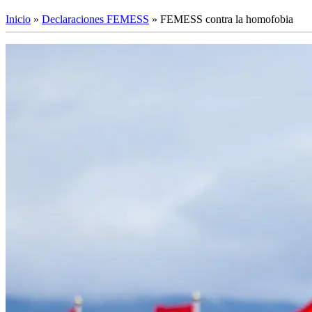
Inicio
»
Declaraciones FEMESS
»
FEMESS contra la homofobia