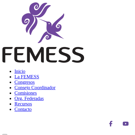
Skip
to
content
Femess
Federación Mexicana de Educación Sexual y Sexología, A.C.
Inicio
La FEMESS
Congresos
Consejo Coordinador
Comisiones
Org. Federadas
Recursos
Contacto