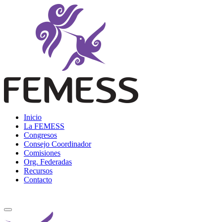
Skip
to
content
Femess
Federación Mexicana de Educación Sexual y Sexología, A.C.
Inicio
La FEMESS
Congresos
Consejo Coordinador
Comisiones
Org. Federadas
Recursos
Contacto