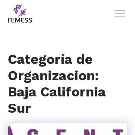
Skip
to
content
Femess
Federación Mexicana de Educación Sexual y Sexología, A.C.
Categoría de
Organizacion:
Baja California
Sur