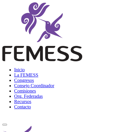
Skip
to
content
Femess
Federación Mexicana de Educación Sexual y Sexología, A.C.
Inicio
La FEMESS
Congresos
Consejo Coordinador
Comisiones
Org. Federadas
Recursos
Contacto