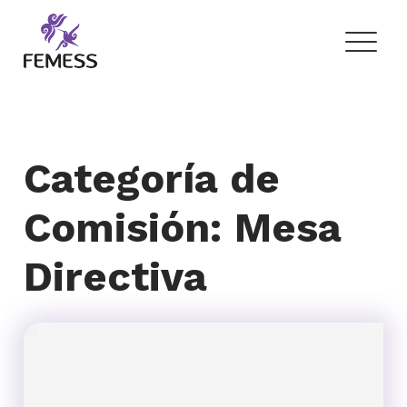
Skip
to
content
Femess
Federación Mexicana de Educación Sexual y Sexología, A.C.
Categoría de
Comisión:
Mesa
Directiva