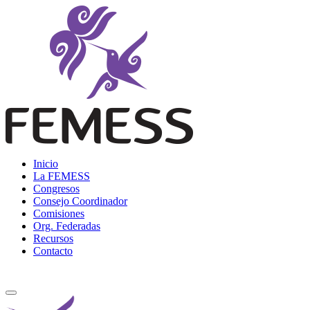
Skip
to
content
Femess
Federación Mexicana de Educación Sexual y Sexología, A.C.
Inicio
La FEMESS
Congresos
Consejo Coordinador
Comisiones
Org. Federadas
Recursos
Contacto