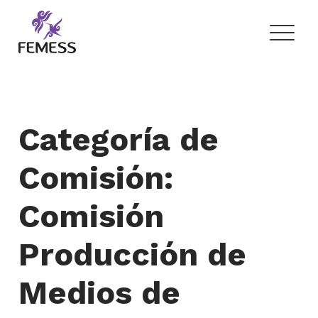
Skip
to
content
Femess
Federación Mexicana de Educación Sexual y Sexología, A.C.
Categoría de
Comisión:
Comisión
Producción de
Medios de