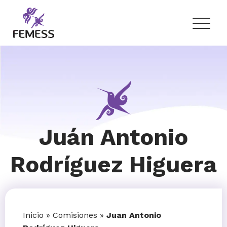
Skip
to
content
Femess
Federación Mexicana de Educación Sexual y Sexología, A.C.
Juán Antonio
Rodríguez Higuera
Inicio
»
Comisiones
»
Juan Antonio