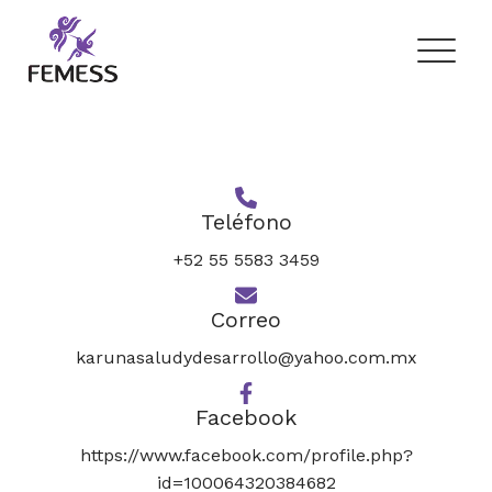
Skip
to
content
Femess
Federación Mexicana de Educación Sexual y Sexología, A.C.
Teléfono
+52 55 5583 3459
Correo
karunasaludydesarrollo@yahoo.com.mx
Facebook
https://www.facebook.com/profile.php?
id=100064320384682