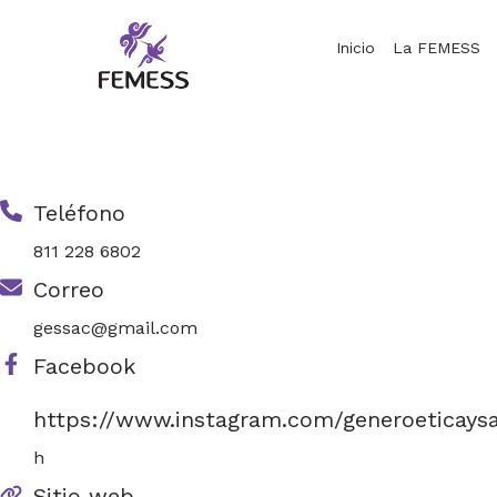
Skip
to
Inicio
La FEMESS
content
Femess
Federación Mexicana de Educación Sexual y Sexología, A.C.
Teléfono
811 228 6802
Correo
gessac@gmail.com
Facebook
https://www.instagram.com/generoeticaysa
h
Sitio web