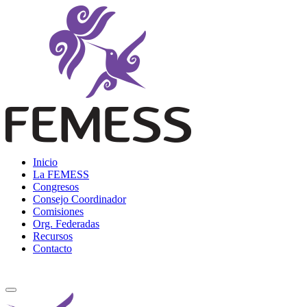
Skip
to
content
Femess
Federación Mexicana de Educación Sexual y Sexología, A.C.
Inicio
La FEMESS
Congresos
Consejo Coordinador
Comisiones
Org. Federadas
Recursos
Contacto