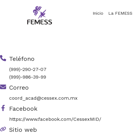
Skip
to
Inicio
La FEMESS
content
Femess
Federación Mexicana de Educación Sexual y Sexología, A.C.
Teléfono
(999)-290-27-07
(999)-986-39-99
Correo
coord_acad@cessex.com.mx
Facebook
https://www.facebook.com/CessexMID/
Sitio web