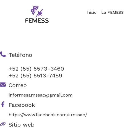
Skip
to
Inicio
La FEMESS
content
Femess
Federación Mexicana de Educación Sexual y Sexología, A.C.
Teléfono
+52 (55) 5573-3460
+52 (55) 5513-7489
Correo
informesamssac@gmail.com
Facebook
https://www.facebook.com/amssac/
Sitio web