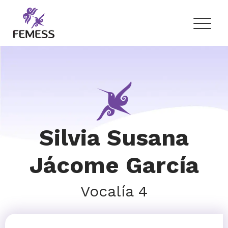
Skip
to
content
Femess
Federación Mexicana de Educación Sexual y Sexología, A.C.
Silvia Susana
Jácome García
Vocalía 4