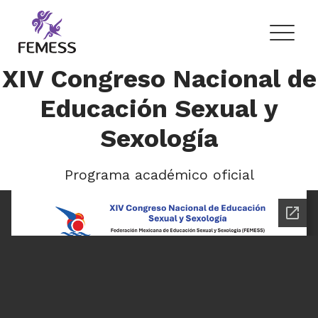
Skip
to
content
Femess
Federación Mexicana de Educación Sexual y Sexología, A.C.
XIV Congreso Nacional de
Educación Sexual y
Sexología
Programa académico oficial