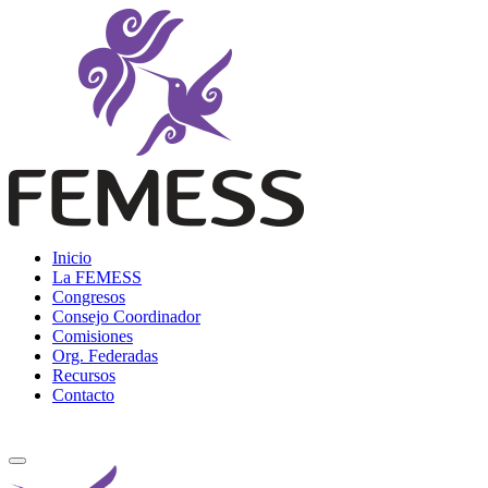
Skip
to
content
Femess
Federación Mexicana de Educación Sexual y Sexología, A.C.
Inicio
La FEMESS
Congresos
Consejo Coordinador
Comisiones
Org. Federadas
Recursos
Contacto