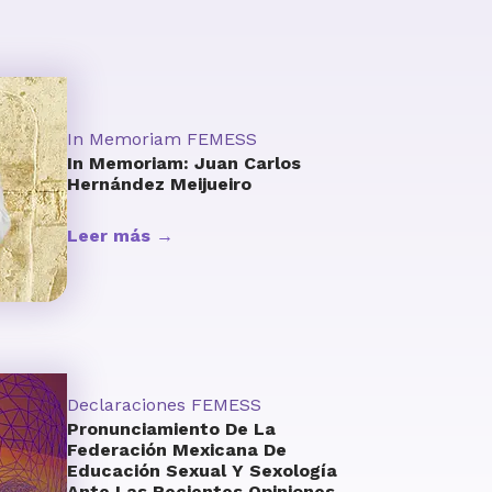
In Memoriam FEMESS
In Memoriam: Juan Carlos
Hernández Meijueiro
Leer más →
Declaraciones FEMESS
Pronunciamiento De La
Federación Mexicana De
Educación Sexual Y Sexología
Ante Las Recientes Opiniones