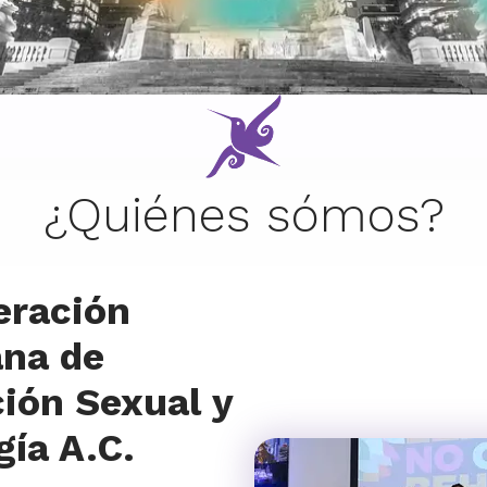
¿Quiénes sómos?
eración
na de
ión Sexual y
gía A.C.