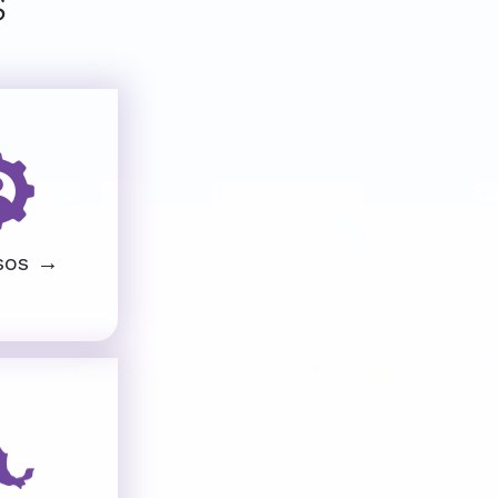
s
sos →