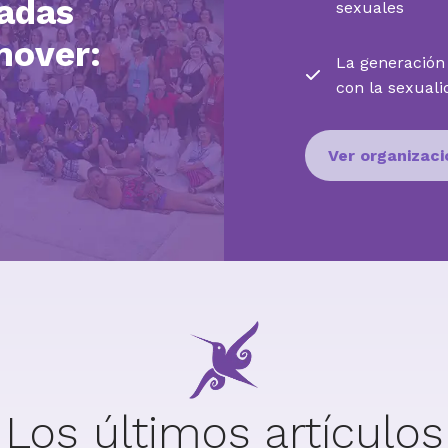
radas
sexuales
mover:
La generación 
con la sexual
Ver organizac
Los últimos artículos