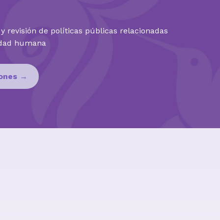
y revisión de políticas públicas relacionadas
idad humana
iones →