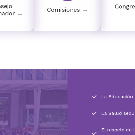
sejo
Congr
Comisiones →
nador →
La Educación I
La Salud sexua
El respeto de