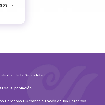
esos →
ntegral de la Sexualidad
l de la población
 los Derechos Humanos a través de los Derechos