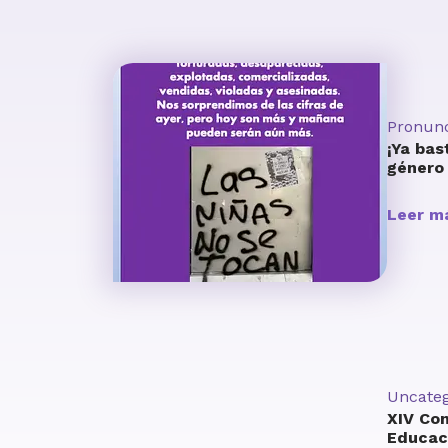
Pronun
¡Ya bas
género
Leer m
Uncateg
XIV Co
Educaci