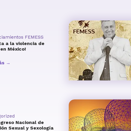
ciamientos FEMESS
ta a la violencia de
 en México!
ás →
orized
ngreso Nacional de
ón Sexual y Sexología