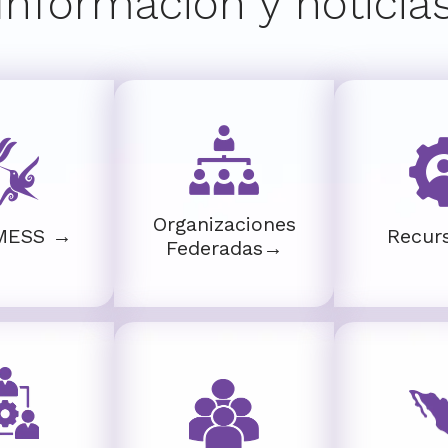
Información y noticia
Organizaciones
MESS →
Recur
Federadas→