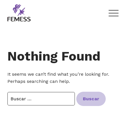
Skip
to
content
Femess
Federación Mexicana de Educación Sexual y Sexología, A.C.
Nothing Found
It seems we can’t find what you’re looking for.
Perhaps searching can help.
Buscar: