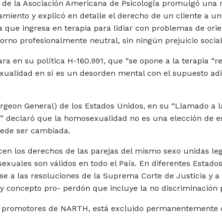
s de la Asociación Americana de Psicología promulgó una r
tamiento y explicó en detalle el derecho de un cliente a un
que ingresa en terapia para lidiar con problemas de orie
orno profesionalmente neutral, sin ningún prejuicio social
a en su política H-160.991, que “se opone a la terapia “re
ualidad en sí es un desorden mental con el supuesto adic
Surgeon General) de los Estados Unidos, en su “Llamado a 
declaró que la homosexualidad no es una elección de esti
uede ser cambiada.
cen los derechos de las parejas del mismo sexo unidas le
sexuales son válidos en todo el País. En diferentes Estad
a las resoluciones de la Suprema Corte de Justicia y a l
 y concepto pro- perdón que incluye la no discriminación 
es promotores de NARTH, está excluido permanentemente 