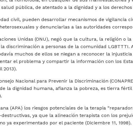
alud pública, de atentado a la dignidad y a los derecho
iedad civil, pueden desarrollar mecanismos de vigilancia 
terosexuales y denunciarlas a las autoridades correspo
iones Unidas (ONU), negó que la cultura, la religión o la 
r la discriminación a personas de la comunidad LGBTTTI. 
odavía muchos de ellos se niegan a reconocer la injusticia
tar el problema y compartir la información con los Esta
l 2013).
Consejo Nacional para Prevenir la Discriminación (CONAPR
e la dignidad humana, afianza la pobreza, es tierra fértil 
.
ana (APA) los riesgos potenciales de la terapia “reparador
destructivas, ya que la alineación terapista con los preju
mo ya experimentado por el paciente (Diciembre 11, 1998).