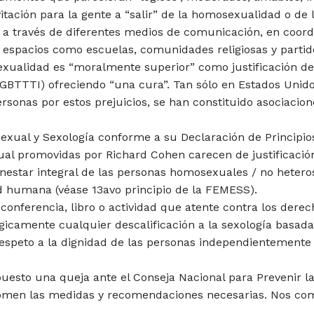
vitación para la gente a “salir” de la homosexualidad o de
 a través de diferentes medios de comunicación, en coor
 espacios como escuelas, comunidades religiosas y partido
sexualidad es “moralmente superior” como justificación de
BTTTI) ofreciendo “una cura”. Tan sólo en Estados Unido
ersonas por estos prejuicios, se han constituido asociacion
exual y Sexología conforme a su Declaración de Principi
ual promovidas por Richard Cohen carecen de justificación 
enestar integral de las personas homosexuales / no heteros
d humana (véase 13avo principio de la FEMESS).
onferencia, libro o actividad que atente contra los derec
camente cualquier descalificación a la sexología basada e
espeto a la dignidad de las personas independientemente 
puesto una queja ante el Conseja Nacional para Prevenir l
 tomen las medidas y recomendaciones necesarias. Nos c