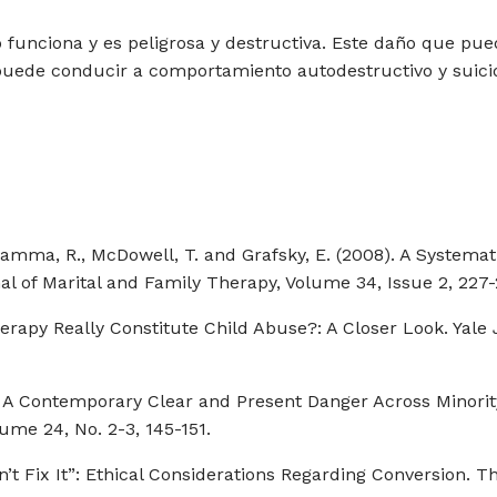
no funciona y es peligrosa y destructiva. Este daño que pue
 puede conducir a comportamiento autodestructivo y suicid
Gangamma, R., McDowell, T. and Grafsky, E. (2008). A System
al of Marital and Family Therapy, Volume 34, Issue 2, 227-
erapy Really Constitute Child Abuse?: A Closer Look. Yale J
: A Contemporary Clear and Present Danger Across Minorit
me 24, No. 2-3, 145-151.
Don’t Fix It”: Ethical Considerations Regarding Conversion. 