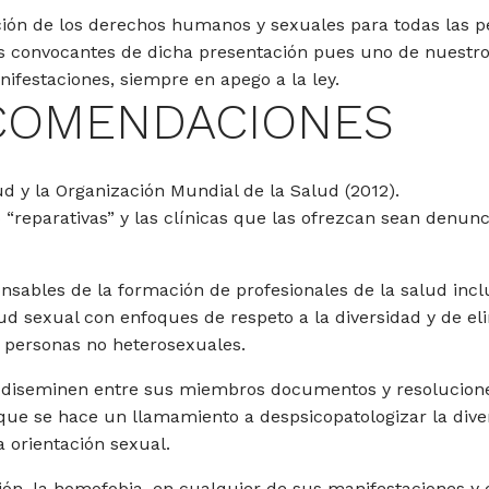
ión de los derechos humanos y sexuales para todas las p
s convocantes de dicha presentación pues uno de nuestros
ifestaciones, siempre en apego a la ley.
COMENDACIONES
 y la Organización Mundial de la Salud (2012).
 “reparativas” y las clínicas que las ofrezcan sean denun
onsables de la formación de profesionales de la salud in
d sexual con enfoques de respeto a la diversidad y de el
a personas no heterosexuales.
 diseminen entre sus miembros documentos y resoluciones
 que se hace un llamamiento a despsicopatologizar la diver
a orientación sexual.
ión, la homofobia, en cualquier de sus manifestaciones y