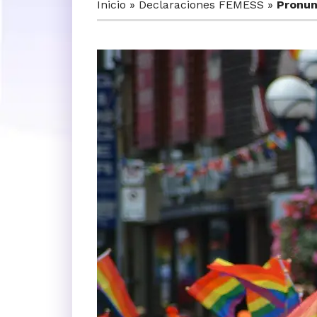
Inicio
»
Declaraciones FEMESS
»
Pronun